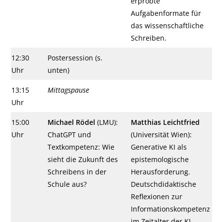
erprobte
Aufgabenformate für
das wissenschaftliche
Schreiben.
12:30
Postersession (s.
Uhr
unten)
13:15
Mittagspause
Uhr
15:00
Michael Rödel
(LMU):
Matthias Leichtfried
Uhr
ChatGPT und
(Universität Wien):
Textkompetenz: Wie
Generative KI als
sieht die Zukunft des
epistemologische
Schreibens in der
Herausforderung.
Schule aus?
Deutschdidaktische
Reflexionen zur
Informationskompetenz
im Zeitalter der KI.