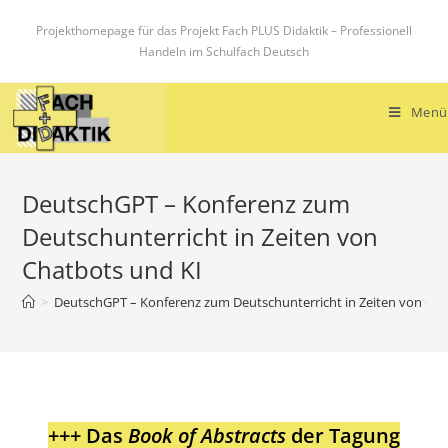
Zum
Projekthomepage für das Projekt Fach PLUS Didaktik – Professionell
Inhalt
Handeln im Schulfach Deutsch
springen
Menü
DeutschGPT – Konferenz zum
Deutschunterricht in Zeiten von
Chatbots und KI
>
DeutschGPT – Konferenz zum Deutschunterricht in Zeiten von Cha
+++ Das
Book of Abstracts
der Tagung