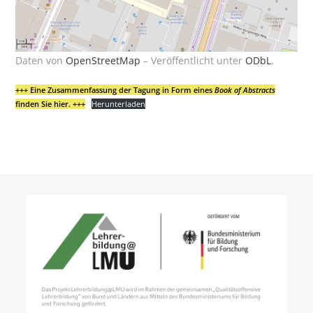
Daten von
OpenStreetMap
– Veröffentlicht unter
ODbL
.
+++ Eine Zusammenfassung der Tagung in Form eines
Book of Abstracts
finden Sie hier. +++
Herunterladen